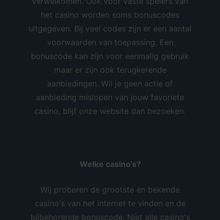
verwelkomen. Ook voor vaste spelers van
het casino worden soms bonuscodes
uitgegeven. Bij veel codes zijn er een aantal
voorwaarden van toepassing. Een
bonuscode kan zijn voor eenmalig gebruik
maar er zijn ook terugkerende
aanbiedingen. Wil je geen actie of
aanbieding mislopen van jouw favoriete
casino, blijf onze website dan bezoeken.
Welke casino’s?
Wij proberen de grootste en bekende
casino's van het internet te vinden en de
bijbehorende bonuscode. Niet alle casino's