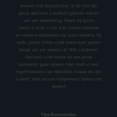
werken met bonuscodes. Is dit niet het
geval dan kunt u wellicht gebruik maken
van een aanbieding. Naast de grote
casino's vindt u ook wat minder bekende
en kleinere aanbieders op onze website. Bij
welk casino online u het beste kunt spelen
hangt van uw wensen af. Wilt u pokeren
dan kunt u het beste bij een grote
aanbieder gaan spelen. Hier vindt u veel
tegenstanders van hetzelfde niveau als dat
u heeft. Veel succes toegewenst tijdens het
spelen!
Tips Bonuscodes