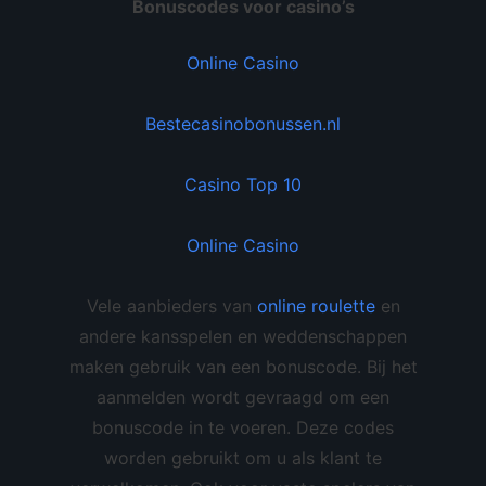
Bonuscodes voor casino’s
Online Casino
Bestecasinobonussen.nl
Casino Top 10
Online Casino
Vele aanbieders van
online roulette
en
andere kansspelen en weddenschappen
maken gebruik van een bonuscode. Bij het
aanmelden wordt gevraagd om een
bonuscode in te voeren. Deze codes
worden gebruikt om u als klant te