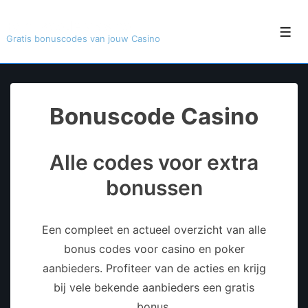
↓
Bonuscode Casino
Doorgaan
Men
Gratis bonuscodes van jouw Casino
naar
hoofdinhoud
Bonuscode Casino
Alle codes voor extra
bonussen
Een compleet en actueel overzicht van alle
bonus codes voor casino en poker
aanbieders. Profiteer van de acties en krijg
bij vele bekende aanbieders een gratis
bonus.