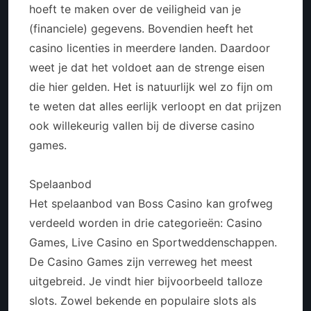
hoeft te maken over de veiligheid van je
(financiele) gegevens. Bovendien heeft het
casino licenties in meerdere landen. Daardoor
weet je dat het voldoet aan de strenge eisen
die hier gelden. Het is natuurlijk wel zo fijn om
te weten dat alles eerlijk verloopt en dat prijzen
ook willekeurig vallen bij de diverse casino
games.
Spelaanbod
Het spelaanbod van Boss Casino kan grofweg
verdeeld worden in drie categorieën: Casino
Games, Live Casino en Sportweddenschappen.
De Casino Games zijn verreweg het meest
uitgebreid. Je vindt hier bijvoorbeeld talloze
slots. Zowel bekende en populaire slots als