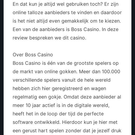
En dat kun je altijd wel gebruiken toch? Er zijn
online talloze aanbieders te vinden en daardoor
is het niet altijd even gemakkelijk om te kiezen.
Een van de aanbieders is Boss Casino. In deze
review bespreken we dit casino.
Over Boss Casino
Boss Casino is één van de grootste spelers op
de markt van online gokken. Meer dan 100.000
verschillende spelers vanuit de hele wereld
hebben zich hier geregistreerd en wagen
regelmatig een gokje. Omdat deze aanbieder al
meer 10 jaar actief is in de digitale wereld,
heeft het in de loop der tijd de perfecte
software ontwikkeld. Hierdoor kun je hier met
een gerust hart spelen zonder dat je jezelf druk