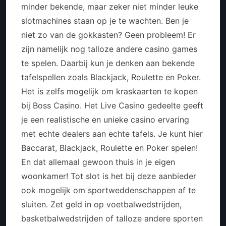
minder bekende, maar zeker niet minder leuke
slotmachines staan op je te wachten. Ben je
niet zo van de gokkasten? Geen probleem! Er
zijn namelijk nog talloze andere casino games
te spelen. Daarbij kun je denken aan bekende
tafelspellen zoals Blackjack, Roulette en Poker.
Het is zelfs mogelijk om kraskaarten te kopen
bij Boss Casino. Het Live Casino gedeelte geeft
je een realistische en unieke casino ervaring
met echte dealers aan echte tafels. Je kunt hier
Baccarat, Blackjack, Roulette en Poker spelen!
En dat allemaal gewoon thuis in je eigen
woonkamer! Tot slot is het bij deze aanbieder
ook mogelijk om sportweddenschappen af te
sluiten. Zet geld in op voetbalwedstrijden,
basketbalwedstrijden of talloze andere sporten