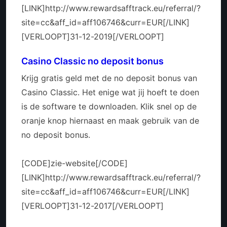
[LINK]http://www.rewardsafftrack.eu/referral/?
site=cc&aff_id=aff106746&curr=EUR[/LINK]
[VERLOOPT]31-12-2019[/VERLOOPT]
Casino Classic no deposit bonus
Krijg gratis geld met de no deposit bonus van
Casino Classic. Het enige wat jij hoeft te doen
is de software te downloaden. Klik snel op de
oranje knop hiernaast en maak gebruik van de
no deposit bonus.
[CODE]zie-website[/CODE]
[LINK]http://www.rewardsafftrack.eu/referral/?
site=cc&aff_id=aff106746&curr=EUR[/LINK]
[VERLOOPT]31-12-2017[/VERLOOPT]