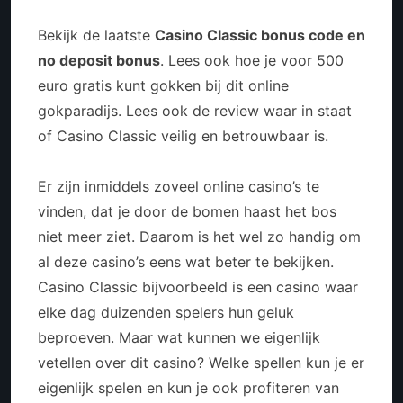
Bekijk de laatste
Casino Classic bonus code en
no deposit bonus
. Lees ook hoe je voor 500
euro gratis kunt gokken bij dit online
gokparadijs. Lees ook de review waar in staat
of Casino Classic veilig en betrouwbaar is.
Er zijn inmiddels zoveel online casino’s te
vinden, dat je door de bomen haast het bos
niet meer ziet. Daarom is het wel zo handig om
al deze casino’s eens wat beter te bekijken.
Casino Classic bijvoorbeeld is een casino waar
elke dag duizenden spelers hun geluk
beproeven. Maar wat kunnen we eigenlijk
vetellen over dit casino? Welke spellen kun je er
eigenlijk spelen en kun je ook profiteren van