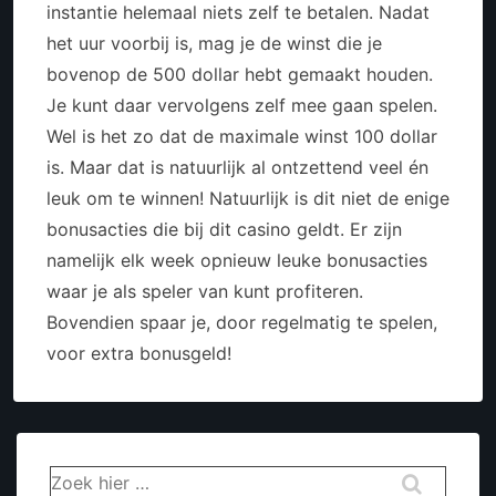
instantie helemaal niets zelf te betalen. Nadat
het uur voorbij is, mag je de winst die je
bovenop de 500 dollar hebt gemaakt houden.
Je kunt daar vervolgens zelf mee gaan spelen.
Wel is het zo dat de maximale winst 100 dollar
is. Maar dat is natuurlijk al ontzettend veel én
leuk om te winnen! Natuurlijk is dit niet de enige
bonusacties die bij dit casino geldt. Er zijn
namelijk elk week opnieuw leuke bonusacties
waar je als speler van kunt profiteren.
Bovendien spaar je, door regelmatig te spelen,
voor extra bonusgeld!
Zoek