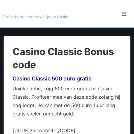
↓
Bonuscode Casino
Doorgaan
Men
Gratis bonuscodes van jouw Casino
naar
hoofdinhoud
Casino Classic Bonus
code
Casino Classic 500 euro gratis
Unieke actie, krijg 500 euro gratis bij Casino
Classic. Profiteer mee van deze actie zolang hij
nog loopt. Je kan met de 500 euro 1 uur lang
gratis spelen om echt geld.
[CODE]zie-website[/CODE]