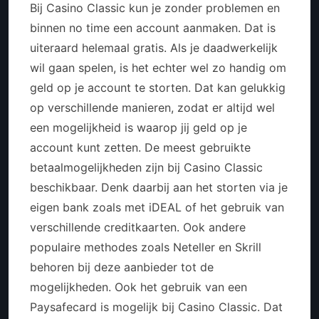
Bij Casino Classic kun je zonder problemen en
binnen no time een account aanmaken. Dat is
uiteraard helemaal gratis. Als je daadwerkelijk
wil gaan spelen, is het echter wel zo handig om
geld op je account te storten. Dat kan gelukkig
op verschillende manieren, zodat er altijd wel
een mogelijkheid is waarop jij geld op je
account kunt zetten. De meest gebruikte
betaalmogelijkheden zijn bij Casino Classic
beschikbaar. Denk daarbij aan het storten via je
eigen bank zoals met iDEAL of het gebruik van
verschillende creditkaarten. Ook andere
populaire methodes zoals Neteller en Skrill
behoren bij deze aanbieder tot de
mogelijkheden. Ook het gebruik van een
Paysafecard is mogelijk bij Casino Classic. Dat