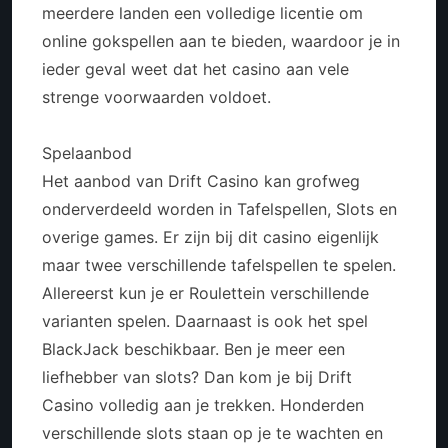
meerdere landen een volledige licentie om
online gokspellen aan te bieden, waardoor je in
ieder geval weet dat het casino aan vele
strenge voorwaarden voldoet.
Spelaanbod
Het aanbod van Drift Casino kan grofweg
onderverdeeld worden in Tafelspellen, Slots en
overige games. Er zijn bij dit casino eigenlijk
maar twee verschillende tafelspellen te spelen.
Allereerst kun je er Roulettein verschillende
varianten spelen. Daarnaast is ook het spel
BlackJack beschikbaar. Ben je meer een
liefhebber van slots? Dan kom je bij Drift
Casino volledig aan je trekken. Honderden
verschillende slots staan op je te wachten en