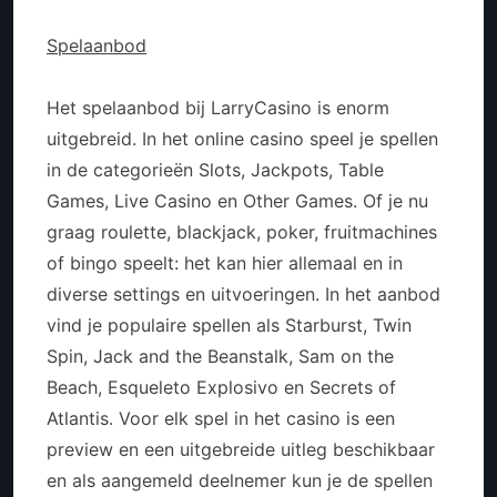
Spelaanbod
Het spelaanbod bij LarryCasino is enorm
uitgebreid. In het online casino speel je spellen
in de categorieën Slots, Jackpots, Table
Games, Live Casino en Other Games. Of je nu
graag roulette, blackjack, poker, fruitmachines
of bingo speelt: het kan hier allemaal en in
diverse settings en uitvoeringen. In het aanbod
vind je populaire spellen als Starburst, Twin
Spin, Jack and the Beanstalk, Sam on the
Beach, Esqueleto Explosivo en Secrets of
Atlantis. Voor elk spel in het casino is een
preview en een uitgebreide uitleg beschikbaar
en als aangemeld deelnemer kun je de spellen