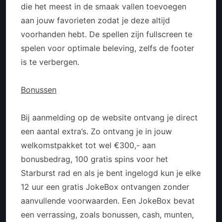
die het meest in de smaak vallen toevoegen
aan jouw favorieten zodat je deze altijd
voorhanden hebt. De spellen zijn fullscreen te
spelen voor optimale beleving, zelfs de footer
is te verbergen.
Bonussen
Bij aanmelding op de website ontvang je direct
een aantal extra’s. Zo ontvang je in jouw
welkomstpakket tot wel €300,- aan
bonusbedrag, 100 gratis spins voor het
Starburst rad en als je bent ingelogd kun je elke
12 uur een gratis JokeBox ontvangen zonder
aanvullende voorwaarden. Een JokeBox bevat
een verrassing, zoals bonussen, cash, munten,