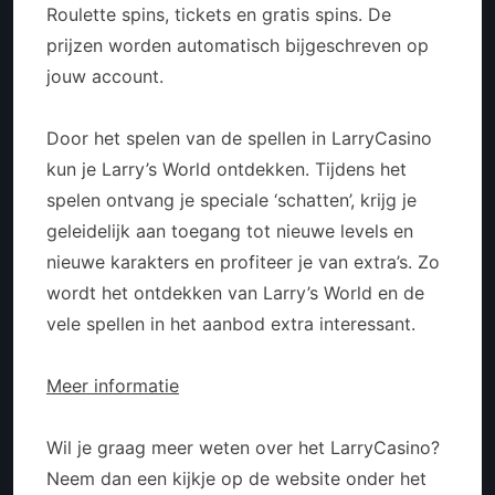
Roulette spins, tickets en gratis spins. De
prijzen worden automatisch bijgeschreven op
jouw account.
Door het spelen van de spellen in LarryCasino
kun je Larry’s World ontdekken. Tijdens het
spelen ontvang je speciale ‘schatten’, krijg je
geleidelijk aan toegang tot nieuwe levels en
nieuwe karakters en profiteer je van extra’s. Zo
wordt het ontdekken van Larry’s World en de
vele spellen in het aanbod extra interessant.
Meer informatie
Wil je graag meer weten over het LarryCasino?
Neem dan een kijkje op de website onder het