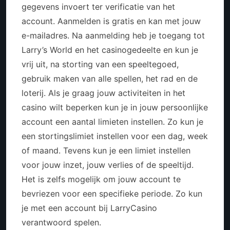
gegevens invoert ter verificatie van het
account. Aanmelden is gratis en kan met jouw
e-mailadres. Na aanmelding heb je toegang tot
Larry’s World en het casinogedeelte en kun je
vrij uit, na storting van een speeltegoed,
gebruik maken van alle spellen, het rad en de
loterij. Als je graag jouw activiteiten in het
casino wilt beperken kun je in jouw persoonlijke
account een aantal limieten instellen. Zo kun je
een stortingslimiet instellen voor een dag, week
of maand. Tevens kun je een limiet instellen
voor jouw inzet, jouw verlies of de speeltijd.
Het is zelfs mogelijk om jouw account te
bevriezen voor een specifieke periode. Zo kun
je met een account bij LarryCasino
verantwoord spelen.