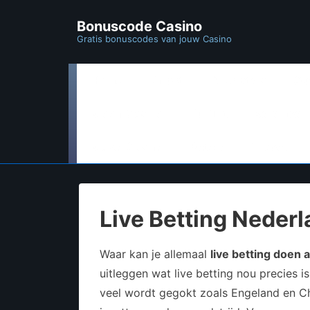
↓
Bonuscode Casino
Doorgaan
Gratis bonuscodes van jouw Casino
naar
hoofdinhoud
Hoofd
Home
Unibet
Pokerstars
Qu
navigatie
Kroon Casino
Full Tilt
Karamba
Klaver Casino
Betclic
Tipbet
Live Betting Neder
Waar kan je allemaal
live betting doen a
uitleggen wat live betting nou precies 
veel wordt gegokt zoals Engeland en Chi