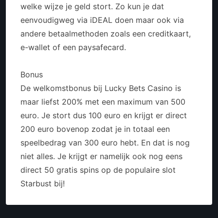
welke wijze je geld stort. Zo kun je dat
eenvoudigweg via iDEAL doen maar ook via
andere betaalmethoden zoals een creditkaart,
e-wallet of een paysafecard.
Bonus
De welkomstbonus bij Lucky Bets Casino is
maar liefst 200% met een maximum van 500
euro. Je stort dus 100 euro en krijgt er direct
200 euro bovenop zodat je in totaal een
speelbedrag van 300 euro hebt. En dat is nog
niet alles. Je krijgt er namelijk ook nog eens
direct 50 gratis spins op de populaire slot
Starbust bij!