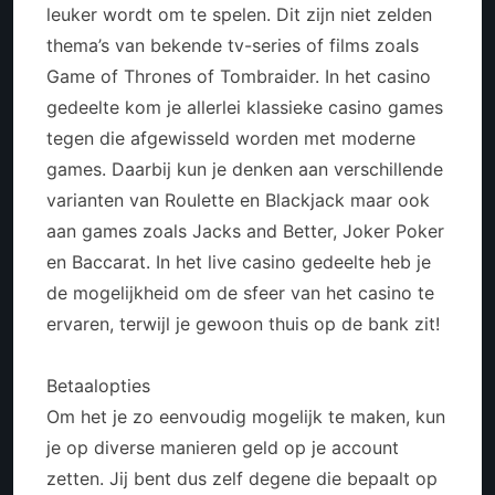
leuker wordt om te spelen. Dit zijn niet zelden
thema’s van bekende tv-series of films zoals
Game of Thrones of Tombraider. In het casino
gedeelte kom je allerlei klassieke casino games
tegen die afgewisseld worden met moderne
games. Daarbij kun je denken aan verschillende
varianten van Roulette en Blackjack maar ook
aan games zoals Jacks and Better, Joker Poker
en Baccarat. In het live casino gedeelte heb je
de mogelijkheid om de sfeer van het casino te
ervaren, terwijl je gewoon thuis op de bank zit!
Betaalopties
Om het je zo eenvoudig mogelijk te maken, kun
je op diverse manieren geld op je account
zetten. Jij bent dus zelf degene die bepaalt op