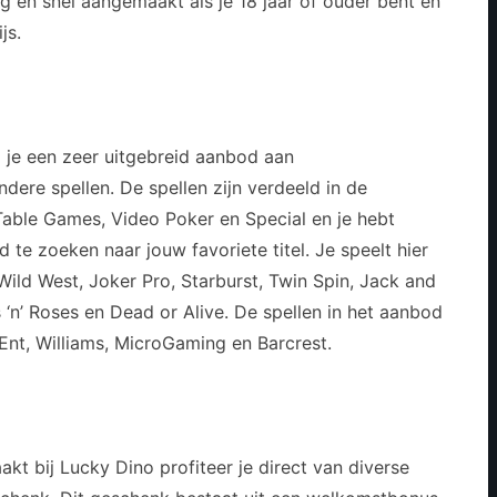
 en snel aangemaakt als je 18 jaar of ouder bent en
js.
d je een zeer uitgebreid aanbod aan
dere spellen. De spellen zijn verdeeld in de
 Table Games, Video Poker en Special en je hebt
te zoeken naar jouw favoriete titel. Je speelt hier
 Wild West, Joker Pro, Starburst, Twin Spin, Jack and
 ‘n’ Roses en Dead or Alive. De spellen in het aanbod
tEnt, Williams, MicroGaming en Barcrest.
kt bij Lucky Dino profiteer je direct van diverse