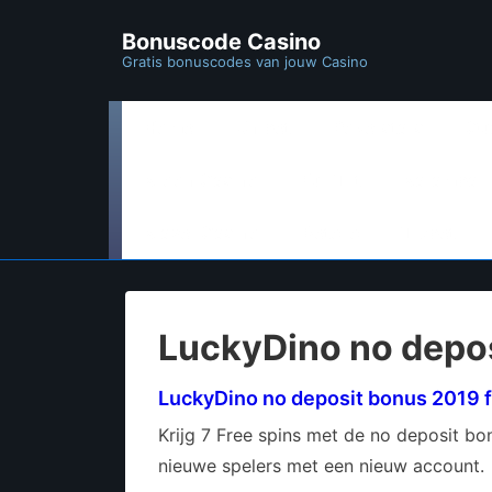
↓
Bonuscode Casino
Doorgaan
Gratis bonuscodes van jouw Casino
naar
hoofdinhoud
Hoofd
Home
Unibet
Pokerstars
Qu
navigatie
Kroon Casino
Full Tilt
Karamba
Klaver Casino
Betclic
Tipbet
LuckyDino no depo
LuckyDino no deposit bonus 2019 f
Krijg 7 Free spins met de no deposit bo
nieuwe spelers met een nieuw account.