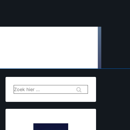
opa
Bingocams
Primeslots
Casino
Nieuws
Superlenny
le Casino’s
Contact
Zoek
naar: