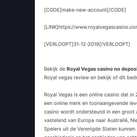
[CODE]make-new-account[/CODE]
[LINK]https://www.royalvegascasino.
[VERLOOPT]31-12-2019[/VERLOOPT]
Bekijk de
Royal Vegas casino no depos
Royal vegas review en bekijk of dit bedri
Royal Vegas is een online casino dat i
een online merk en toonaangevende leve
casino wordt ondersteund in een groot a
vasteland van Europa naar Australië, Ni
Spelers uit de Verenigde Staten kunnen z