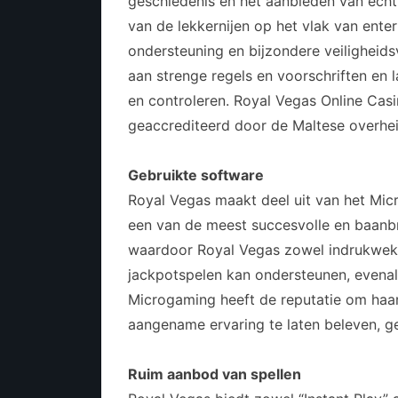
geschiedenis en het aanbieden van echt
van de lekkernijen op het vlak van ente
ondersteuning en bijzondere veiligheid
aan strenge regels en voorschriften en 
en controleren. Royal Vegas Online Cas
geaccrediteerd door de Maltese overhei
Gebruikte software
Royal Vegas maakt deel uit van het Mic
een van de meest succesvolle en baanbr
waardoor Royal Vegas zowel indrukwekk
jackpotspelen kan ondersteunen, evenals
Microgaming heeft de reputatie om haar
aangename ervaring te laten beleven, ge
Ruim aanbod van spellen