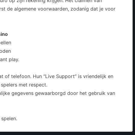
ro op zijn rekening krijgen. Het claimen van
 eerst de algemene voorwaarden, zodanig dat je voor
sino
ellen
hoden
ant play.
at of telefoon. Hun “Live Support” is vriendelijk en
 spelers met respect.
nlijke gegevens gewaarborgd door het gebruik van
 spelen.