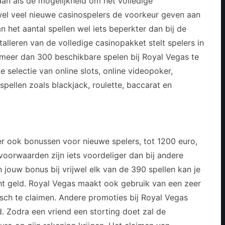
aan als de mogelijkheid om het volledige
l veel nieuwe casinospelers de voorkeur geven aan
an het aantal spellen wel iets beperkter dan bij de
lleren van de volledige casinopakket stelt spelers in
 meer dan 300 beschikbare spelen bij Royal Vegas te
e selectie van online slots, online videopoker,
spellen zoals blackjack, roulette, baccarat en
 er ook bonussen voor nieuwe spelers, tot 1200 euro,
voorwaarden zijn iets voordeliger dan bij andere
n jouw bonus bij vrijwel elk van de 390 spellen kan je
t geld. Royal Vegas maakt ook gebruik van een zeer
sch te claimen. Andere promoties bij Royal Vegas
. Zodra een vriend een storting doet zal de