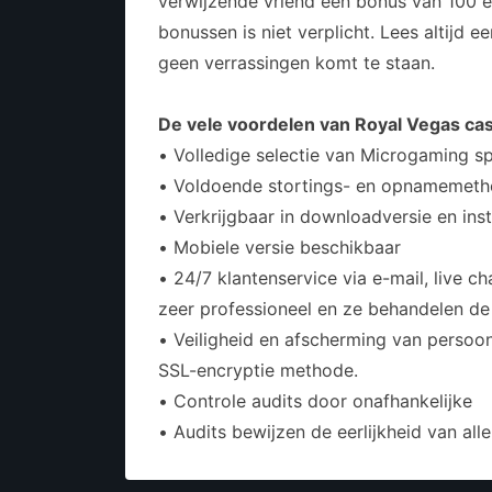
verwijzende vriend een bonus van 100 eu
bonussen is niet verplicht. Lees altijd
geen verrassingen komt te staan.
De vele voordelen van Royal Vegas ca
• Volledige selectie van Microgaming sp
• Voldoende stortings- en opnamemet
• Verkrijgbaar in downloadversie en inst
• Mobiele versie beschikbaar
• 24/7 klantenservice via e-mail, live ch
zeer professioneel en ze behandelen de
• Veiligheid en afscherming van persoo
SSL-encryptie methode.
• Controle audits door onafhankelijke
• Audits bewijzen de eerlijkheid van alle