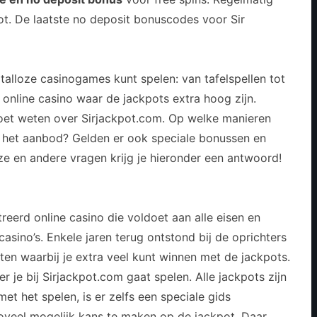
pot. De laatste no deposit bonuscodes voor Sir
 talloze casinogames kunt spelen: van tafelspellen tot
t online casino waar de jackpots extra hoog zijn.
 moet weten over Sirjackpot.com. Op welke manieren
is het aanbod? Gelden er ook speciale bonussen en
e en andere vragen krijg je hieronder een antwoord!
reerd online casino die voldoet aan alle eisen en
casino’s. Enkele jaren terug ontstond bij de oprichters
ten waarbij je extra veel kunt winnen met de jackpots.
 je bij Sirjackpot.com gaat spelen. Alle jackpots zijn
t het spelen, is er zelfs een speciale gids
oveel mogelijk kans te maken op de jackpot. Daar