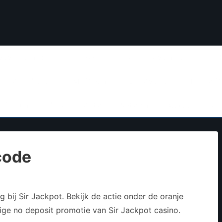
asar Gaming
ComeOn
PKR
Casino.com
H
Slot Planet
Mr Green
Zon Casino
Thrills 
Fortuin
Rizk
Guts
Betspin
Kaboo
Al
code
g bij Sir Jackpot. Bekijk de actie onder de oranje
ge no deposit promotie van Sir Jackpot casino.