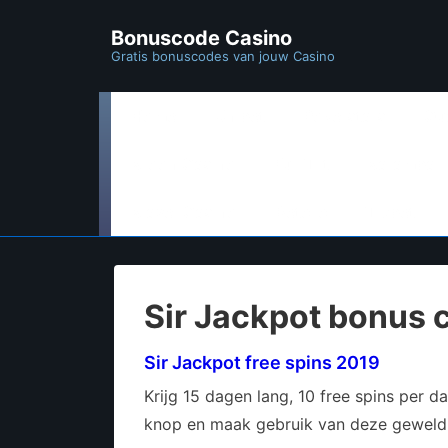
↓
Bonuscode Casino
Doorgaan
Gratis bonuscodes van jouw Casino
naar
hoofdinhoud
Hoofd
Home
Unibet
Pokerstars
Qu
navigatie
Kroon Casino
Full Tilt
Karamba
Klaver Casino
Betclic
Tipbet
Sir Jackpot bonus 
Sir Jackpot free spins 2019
Krijg 15 dagen lang, 10 free spins per da
knop en maak gebruik van deze geweldi