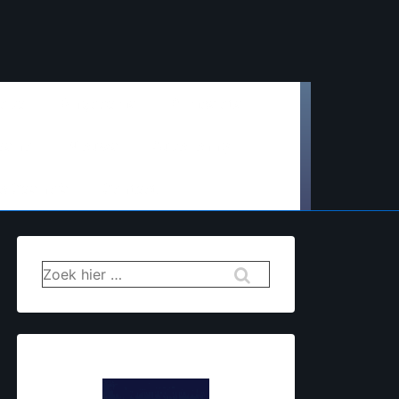
opa
Bingocams
Primeslots
Casino
Nieuws
Superlenny
le Casino’s
Contact
Zoek
naar: