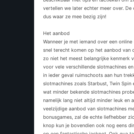
vertellen we later echter meer over. De
dus waar ze mee bezig zijn!
Het aanbod
Wanneer je met iemand over een online 
snel terecht komen op het aanbod van di
zo niet het meest belangrijke kenmerk va
voor vele verschillende slotmachines en
in ieder geval ruimschoots aan hun trek
slotmachines zoals Starbust, Twin Spin 
wat minder bekende slotmachines probe
namelijk lang niet altijd minder leuk en
veelzijdige aanbod van slotmachines met
bonusgames, zal de echte liefhebber zic
knop kun je bovendien ook nog eens dir
op een fantastische jackpot. Ook qua ta