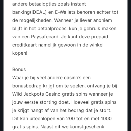
andere betaalopties zoals instant
banking(iDEAL) en E-Wallets behoren echter tot
de mogelijkheden. Wanneer je liever anoniem
blijft in het betaalproces, kun je gebruik maken
van een Paysafecard. Je kunt deze prepaid
creditkaart namelijk gewoon in de winkel
kopen!
Bonus
Waar je bij veel andere casino’s een
bonusbedrag krijgt om te spelen, ontvang je bij
Wild Jackpots Casino gratis spins wanneer je
jouw eerste storting doet. Hoeveel gratis spins
je krijgt hangt af van het bedrag dat je stort.
Dit kan uiteenlopen van 200 tot en met 1000
gratis spins. Naast dit welkomstgeschenk,