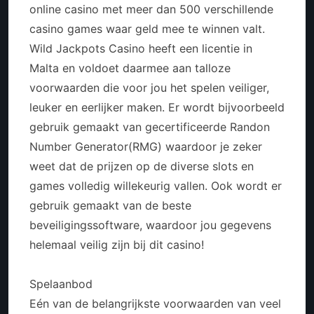
online casino met meer dan 500 verschillende
casino games waar geld mee te winnen valt.
Wild Jackpots Casino heeft een licentie in
Malta en voldoet daarmee aan talloze
voorwaarden die voor jou het spelen veiliger,
leuker en eerlijker maken. Er wordt bijvoorbeeld
gebruik gemaakt van gecertificeerde Randon
Number Generator(RMG) waardoor je zeker
weet dat de prijzen op de diverse slots en
games volledig willekeurig vallen. Ook wordt er
gebruik gemaakt van de beste
beveiligingssoftware, waardoor jou gegevens
helemaal veilig zijn bij dit casino!
Spelaanbod
Eén van de belangrijkste voorwaarden van veel