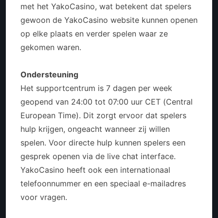
met het YakoCasino, wat betekent dat spelers
gewoon de YakoCasino website kunnen openen
op elke plaats en verder spelen waar ze
gekomen waren.
Ondersteuning
Het supportcentrum is 7 dagen per week
geopend van 24:00 tot 07:00 uur CET (Central
European Time). Dit zorgt ervoor dat spelers
hulp krijgen, ongeacht wanneer zij willen
spelen. Voor directe hulp kunnen spelers een
gesprek openen via de live chat interface.
YakoCasino heeft ook een internationaal
telefoonnummer en een speciaal e-mailadres
voor vragen.