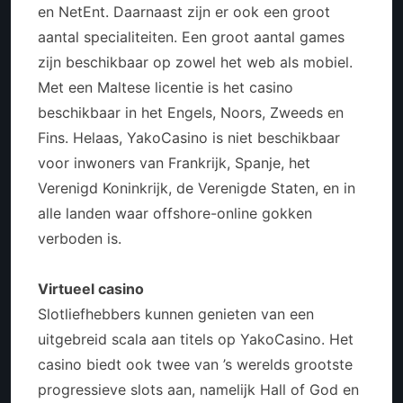
en NetEnt. Daarnaast zijn er ook een groot
aantal specialiteiten. Een groot aantal games
zijn beschikbaar op zowel het web als mobiel.
Met een Maltese licentie is het casino
beschikbaar in het Engels, Noors, Zweeds en
Fins. Helaas, YakoCasino is niet beschikbaar
voor inwoners van Frankrijk, Spanje, het
Verenigd Koninkrijk, de Verenigde Staten, en in
alle landen waar offshore-online gokken
verboden is.
Virtueel casino
Slotliefhebbers kunnen genieten van een
uitgebreid scala aan titels op YakoCasino. Het
casino biedt ook twee van ’s werelds grootste
progressieve slots aan, namelijk Hall of God en