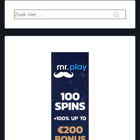
Zoek
naar: