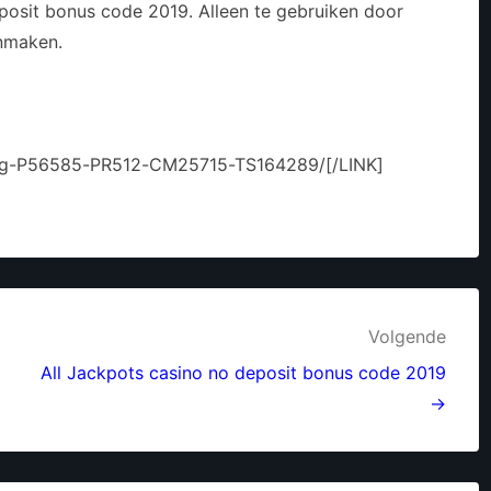
eposit bonus code 2019. Alleen te gebruiken door
anmaken.
btag-P56585-PR512-CM25715-TS164289/[/LINK]
Volgende
All Jackpots casino no deposit bonus code 2019
→