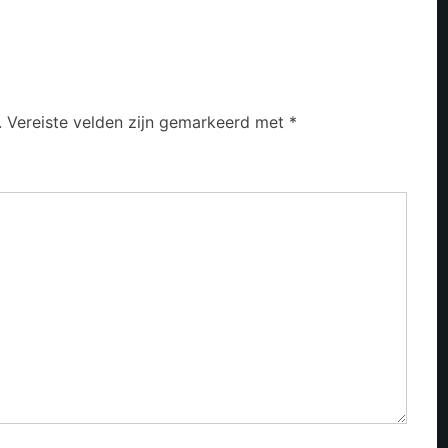
.
Vereiste velden zijn gemarkeerd met
*