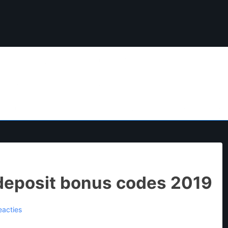
asar Gaming
ComeOn
PKR
Casino.com
H
Slot Planet
Mr Green
Zon Casino
Thrills 
Fortuin
Rizk
Guts
Betspin
Kaboo
Al
o deposit bonus codes 2019
acties