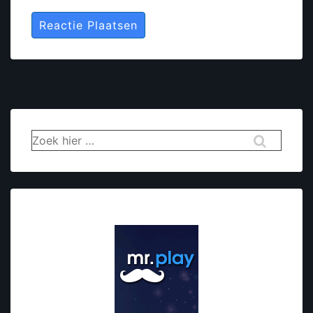
Zoek
naar: