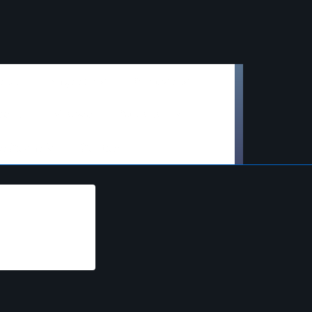
opa
Bingocams
Primeslots
Casino
Nieuws
Superlenny
le Casino’s
Contact