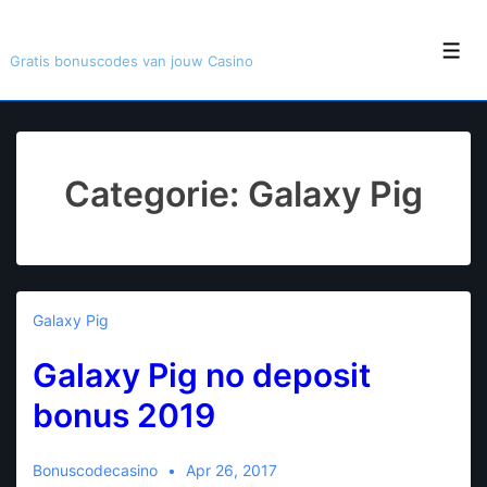
↓
Bonuscode Casino
Doorgaan
Men
Gratis bonuscodes van jouw Casino
naar
hoofdinhoud
Categorie:
Galaxy Pig
Galaxy Pig
Galaxy Pig no deposit
bonus 2019
Bonuscodecasino
Apr 26, 2017