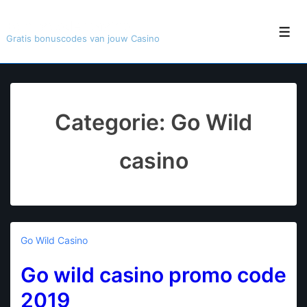
↓
Bonuscode Casino
Doorgaan
Men
Gratis bonuscodes van jouw Casino
naar
hoofdinhoud
Categorie:
Go Wild
casino
Go Wild Casino
Go wild casino promo code
2019