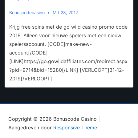
Bonuscodecasino
Mrt 28, 2017
Krijg free spins met de go wild casino promo code
2019. Alleen voor nieuwe spelers met een nieuw
spelersaccount. [CODE]make-new-
account[/CODE]
[LINK]https://go.gowildaffiliates.com/redirect.aspx
?pid=9714&bid=15280[/LINK] [VERLOOPT]31-12-
2019[/VERLOOPT]
Copyright © 2026
Bonuscode Casino
|
Aangedreven door
Responsive Theme