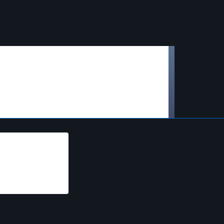
opa
Bingocams
Primeslots
Casino
Nieuws
Superlenny
le Casino’s
Contact