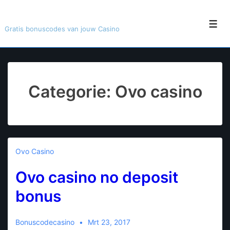
↓
Bonuscode Casino
Doorgaan
Men
Gratis bonuscodes van jouw Casino
naar
hoofdinhoud
Categorie:
Ovo casino
Ovo Casino
Ovo casino no deposit
bonus
Bonuscodecasino
Mrt 23, 2017