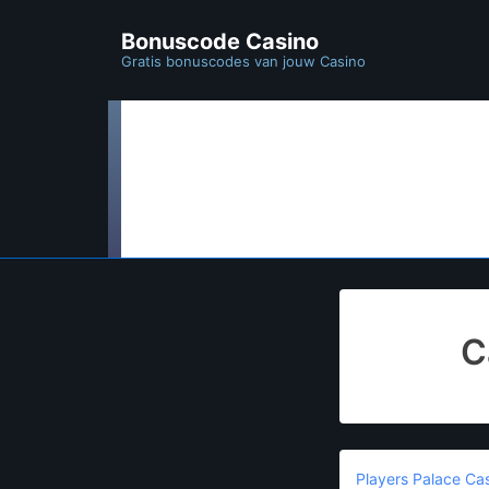
↓
Bonuscode Casino
Doorgaan
Gratis bonuscodes van jouw Casino
naar
hoofdinhoud
Hoofd
Home
Unibet
Pokerstars
Qu
navigatie
Kroon Casino
Full Tilt
Karamba
Klaver Casino
Betclic
Tipbet
C
Players Palace Ca