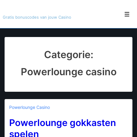
↓
Bonuscode Casino
Doorgaan
Men
Gratis bonuscodes van jouw Casino
naar
hoofdinhoud
Categorie:
Powerlounge casino
Powerlounge Casino
Powerlounge gokkasten
spelen