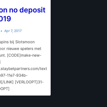
on no deposit
019
Apr 7, 2017
 spins bij Slotsmoon
voor nieuwe spelers met
unt. [CODE]make-new-
]
s.staybetpartners.com/text
e97-11e7-934b-
[/LINK] [VERLOOPT]31-
OOPT]