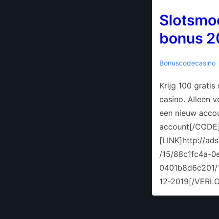
Slotsmo
bonus 2
Bonuscodecasino
Krijg 100 gratis
casino. Alleen 
een nieuw acco
account[/CODE
[LINK]http://ad
/15/88c1fc4a-0
0401b8d6c201/1
12-2019[/VERL