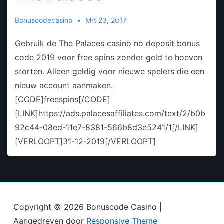
Bonuscodecasino
Mrt 23, 2017
Gebruik de The Palaces casino no deposit bonus
code 2019 voor free spins zonder geld te hoeven
storten. Alleen geldig voor nieuwe spelers die een
nieuw account aanmaken.
[CODE]freespins[/CODE]
[LINK]https://ads.palacesaffiliates.com/text/2/b0b
92c44-08ed-11e7-8381-566b8d3e5241/1[/LINK]
[VERLOOPT]31-12-2019[/VERLOOPT]
Copyright © 2026
Bonuscode Casino
|
Aangedreven door
Responsive Theme