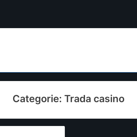
asar Gaming
ComeOn
PKR
Casino.com
H
Slot Planet
Mr Green
Zon Casino
Thrills 
Fortuin
Rizk
Guts
Betspin
Kaboo
Al
Categorie:
Trada casino