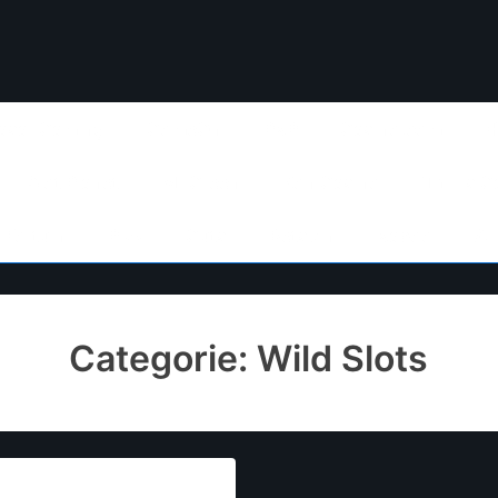
asar Gaming
ComeOn
PKR
Casino.com
H
Slot Planet
Mr Green
Zon Casino
Thrills 
Fortuin
Rizk
Guts
Betspin
Kaboo
Al
Categorie:
Wild Slots