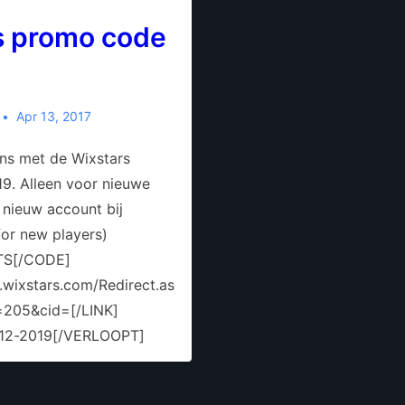
s promo code
Apr 13, 2017
ins met de Wixstars
9. Alleen voor nieuwe
 nieuw account bij
for new players)
TS[/CODE]
s.wixstars.com/Redirect.as
205&cid=[/LINK]
12-2019[/VERLOOPT]