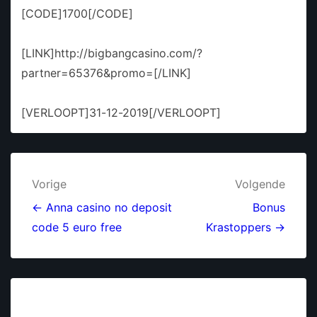
[CODE]1700[/CODE]
[LINK]http://bigbangcasino.com/?
partner=65376&promo=[/LINK]
[VERLOOPT]31-12-2019[/VERLOOPT]
Bericht
Vorige
Volgende
navigatie
← Anna casino no deposit
Bonus
code 5 euro free
Krastoppers →