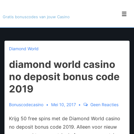
↓
Bonuscode Casino
Doorgaan
Men
Gratis bonuscodes van jouw Casino
naar
hoofdinhoud
Diamond World
diamond world casino
no deposit bonus code
2019
Bonuscodecasino
Mei 10, 2017
Geen Reacties
Krijg 50 free spins met de Diamond World casino
no deposit bonus code 2019. Alleen voor nieuw