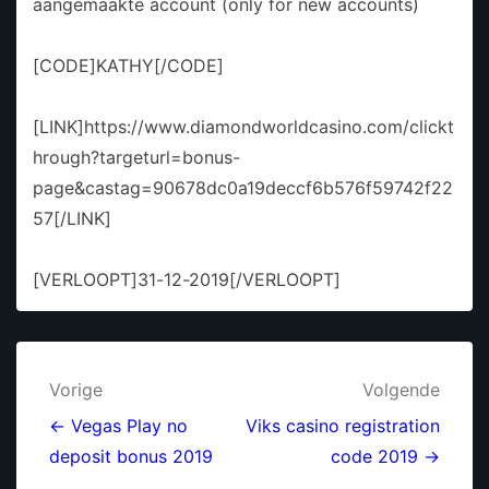
aangemaakte account (only for new accounts)
[CODE]
KATHY
[/CODE]
[LINK]https://www.diamondworldcasino.com/clickt
hrough?targeturl=bonus-
page&castag=90678dc0a19deccf6b576f59742f22
57[/LINK]
[VERLOOPT]31-12-2019[/VERLOOPT]
Bericht
Vorige
Volgende
navigatie
← Vegas Play no
Viks casino registration
deposit bonus 2019
code 2019 →