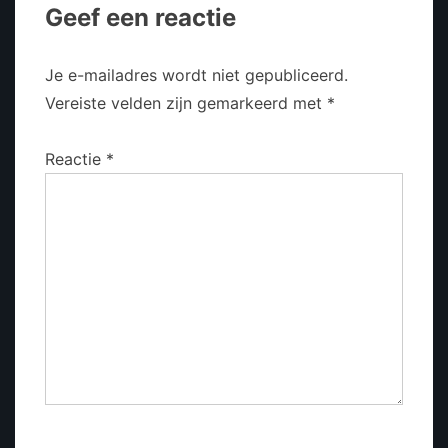
Geef een reactie
Je e-mailadres wordt niet gepubliceerd.
Vereiste velden zijn gemarkeerd met
*
Reactie
*