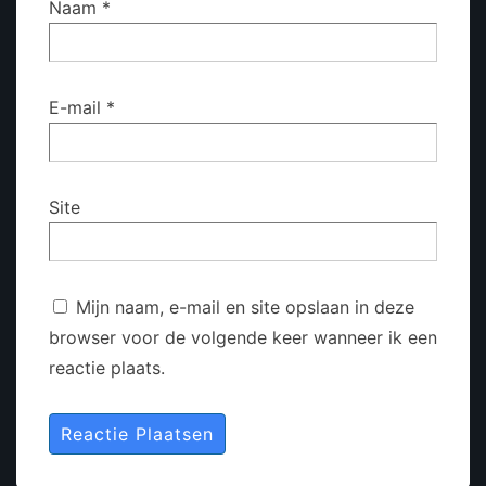
Naam
*
E-mail
*
Site
Mijn naam, e-mail en site opslaan in deze
browser voor de volgende keer wanneer ik een
reactie plaats.