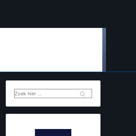
opa
Bingocams
Primeslots
Casino
Nieuws
Superlenny
le Casino’s
Contact
Zoek
naar: