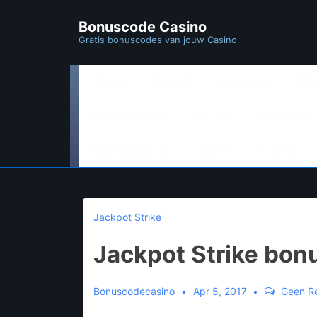
↓
Bonuscode Casino
Doorgaan
Gratis bonuscodes van jouw Casino
naar
hoofdinhoud
Hoofd
Home
Unibet
Pokerstars
Qu
navigatie
Kroon Casino
Full Tilt
Karamba
Klaver Casino
Betclic
Tipbet
Jackpot Strike
Jackpot Strike bon
Bonuscodecasino
Apr 5, 2017
Geen Re