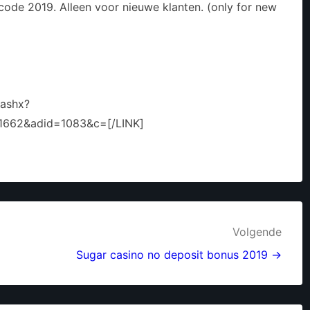
code 2019. Alleen voor nieuwe klanten. (only for new
.ashx?
=1662&adid=1083&c=[/LINK]
Volgende
Sugar casino no deposit bonus 2019 →