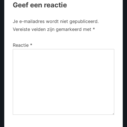
Geef een reactie
Je e-mailadres wordt niet gepubliceerd.
Vereiste velden zijn gemarkeerd met
*
Reactie
*