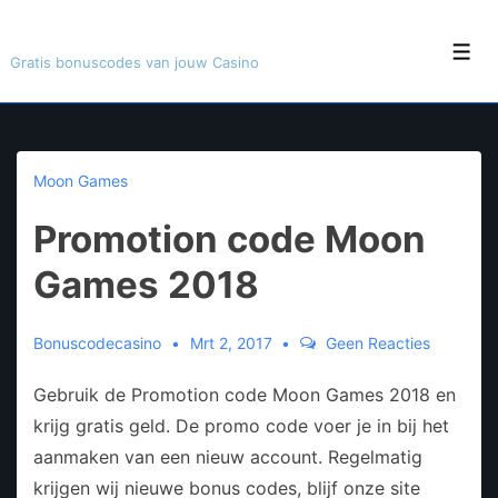
↓
Bonuscode Casino
Doorgaan
Men
Gratis bonuscodes van jouw Casino
naar
hoofdinhoud
Moon Games
Promotion code Moon
Games 2018
Bonuscodecasino
Mrt 2, 2017
Geen Reacties
Gebruik de Promotion code Moon Games 2018 en
krijg gratis geld. De promo code voer je in bij het
aanmaken van een nieuw account. Regelmatig
krijgen wij nieuwe bonus codes, blijf onze site