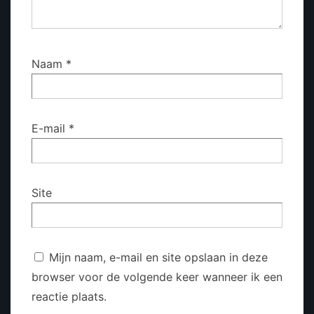
Naam
*
E-mail
*
Site
Mijn naam, e-mail en site opslaan in deze
browser voor de volgende keer wanneer ik een
reactie plaats.