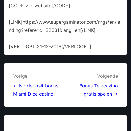
[CODE]zie-website[/CODE]
[LINK]https://www.supergaminator.com/nrgs/en/la
nding?refererId=82631&lang=en[/LINK]
[VERLOOPT]31-12-2019[/VERLOOPT]
Bericht
Vorige
Volgende
navigatie
← No deposit bonus
Bonus Telecazino
Miami Dice casino
gratis spelen →