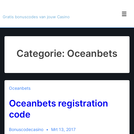
↓
Bonuscode Casino
Doorgaan
Men
Gratis bonuscodes van jouw Casino
naar
hoofdinhoud
Categorie:
Oceanbets
Oceanbets
Oceanbets registration
code
Bonuscodecasino
Mrt 13, 2017