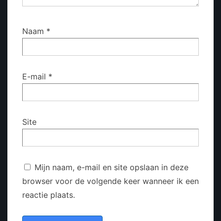
Naam
*
E-mail
*
Site
Mijn naam, e-mail en site opslaan in deze
browser voor de volgende keer wanneer ik een
reactie plaats.