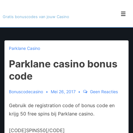
↓
Bonuscode Casino
Doorgaan
Men
Gratis bonuscodes van jouw Casino
naar
hoofdinhoud
Parklane Casino
Parklane casino bonus
code
Bonuscodecasino
Mei 26, 2017
Geen Reacties
Gebruik de registration code of bonus code en
krijg 50 free spins bij Parklane casino.
[CODE]SPINS50[/CODE]