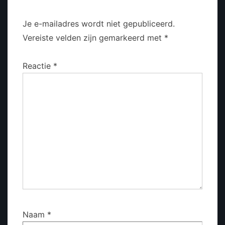
Je e-mailadres wordt niet gepubliceerd.
Vereiste velden zijn gemarkeerd met
*
Reactie
*
Naam
*